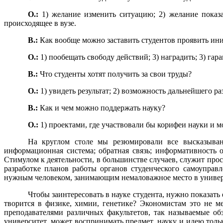
О.:
1) желание изменить ситуацию; 2) желание показа
происходящее в вузе.
В.:
Как вообще можно заставить студентов проявить ин
О.:
1) пообещать свободу действий; 3) наградить; 3) гар
В.:
Что студенты хотят получить за свои труды?
О.:
1) увидеть результат; 2) возможность дальнейшего ра
В.:
Как и чем можно поддержать науку?
О.:
1) проектами, где участвовали бы корифеи науки и
На круглом столе мы резюмировали все высказыван
информационная система; обратная связь; информативность 
Стимулом к деятельности, в большинстве случаев, служит про
разработке планов работы органов студенческого самоуправл
нужным человеком, занимающим немаловажное место в университе
Чтобы заинтересовать в науке студента, нужно показать 
творится в физике, химии, генетике? Экономистам это не 
преподавателями различных факультетов, так называемые об
университет, может воспринимать предмет, науку и идею толь