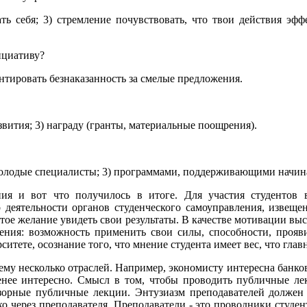
ть себя; 3) стремление почувствовать, что твои действия э
ициативу?
антировать безнаказанность за смелые предложения.
звития; 3) награду (гранты, материальные поощрения).
 молодые специалисты; 3) программами, поддерживающими начин
ия и вот что получилось в итоге. Для участия студентов 
о деятельности органов студенческого самоуправления, извеще
стое желание увидеть свои результаты. В качестве мотивации вы
ения: возможность применить свои силы, способности, прояви
те, осознание того, что мнение студента имеет вес, что главно
ему несколько отраслей. Например, экономисту интересна банковс
менее интересно. Смысл в том, чтобы проводить публичные 
зорные публичные лекции. Энтузиазм преподавателей должен пе
ко через преподавателя. Преподаватели - это проводники студе