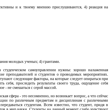
ффективны и к твоему мнению прислушиваются, 4) реакция на
ания молодых ученых; 4) грантами.
в студенческом самоуправлении нужны: хорошо налаженная
ние преподавателей и студентов о проводимых мероприятиях.
ступают следующие факторы, на которые следует опираться при
ть себя, проследить результаты своего труда, ощущение себя
е - не смешаться с серой массой.
кая сфера - это несомненно, но возникает вопрос, а что сейчас
лекции по различным предметам и дисциплинам с различными
редаваться студентам. Всем известно, что студент, придя в
нтов в мир науки. Студенты на данный момент слабо чувствуют