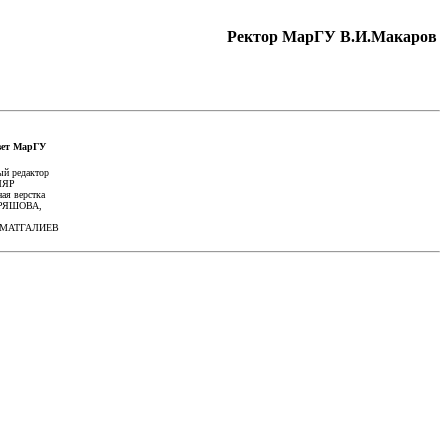
Ректор МарГУ В.И.Макаров
ет МарГУ
ый редактор
ЛЯР
ая верстка
ДРЯШОВА,
АМАТГАЛИЕВ