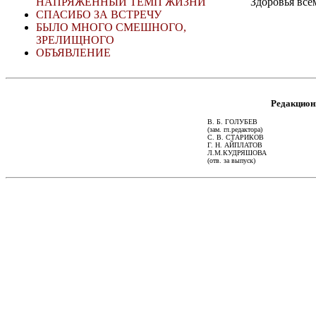
НАПРЯЖЕННЫЙ ТЕМП ЖИЗНИ
Здоровья всем и
СПАСИБО ЗА ВСТРЕЧУ
БЫЛО МНОГО СМЕШНОГО,
ЗРЕЛИЩНОГО
ОБЪЯВЛЕНИЕ
Редакцион
В. Б. ГОЛУБЕВ
(зам. гл.редактора)
С. В. СТАРИКОВ
Г. Н. АЙПЛАТОВ
Л.М.КУДРЯШОВА
(отв. за выпуск)