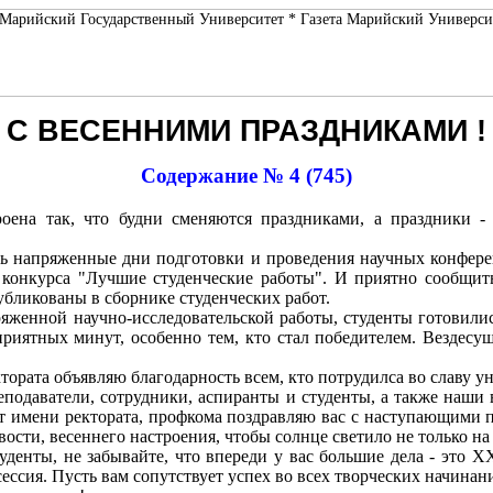
C ВЕСЕННИМИ ПРАЗДНИКАМИ !
Содержание № 4 (745)
оена так, что будни сменяются праздниками, а праздники -
ряженные дни подготовки и проведения научных конференций
конкурса "Лучшие студенческие работы". И приятно сообщить
убликованы в сборнике студенческих работ.
й научно-исследовательской работы, студенты готовились к
риятных минут, особенно тем, кто стал победителем. Вездесущ
та объявляю благодарность всем, кто потрудилса во славу ун
атели, сотрудники, аспиранты и студенты, а также наши ве
От имени ректората, профкома поздравляю вас с наступающими 
вости, весеннего настроения, чтобы солнце светило не только на 
, не забывайте, что впереди у вас большие дела - это XXI
ессия. Пусть вам сопутствует успех во всех творческих начинани