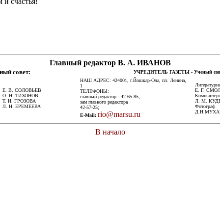
 счастья!
Главный редактор В. А. ИВАНОВ
ный совет:
УЧРЕДИТЕЛЬ ГАЗЕТЫ - Ученый сов
НАШ АДРЕС: 424001, г.Йошкар-Ола, пл. Ленина,
Литературн
1
Е. В. СОЛОВЬЕВ
Е. Г. СМО
ТЕЛЕФОНЫ:
О. Н. ТИХОНОВ
Компьютерн
главный редактор - 42-65-85;
Т. И. ГРОЗОВА
Л. М. КУ
зам главного редактора
Л. Н. ЕРЕМЕЕВА
Фотограф
42-57-25;
Д.Н.МУХ
rio@marsu.ru
E-Mail:
В начало