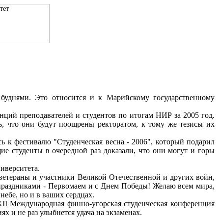
 буднями. Это относится и к Марийскому государственному
 преподавателей и студентов по итогам НИР за 2005 год.
, что они будут поощрены ректоратом, к тому же тезисы их
 фестивалю "Студенческая весна - 2006", который подарил
ие студенты в очередной раз доказали, что они могут и горы
иверситета.
тераны и участники Великой Отечественной и других войн,
праздниками - Первомаем и с Днем Победы! Желаю всем мира,
небе, но и в ваших сердцах.
I Международная финно-угорская студенческая конференция
ях и не раз улыбнется удача на экзаменах.