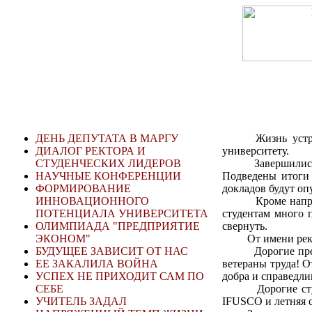
ДЕНЬ ДЕПУТАТА В МАРГУ
Жизнь устр
ДИАЛОГ РЕКТОРА И
университету.
СТУДЕНЧЕСКИХ ЛИДЕРОВ
Завершились нап
НАУЧНЫЕ КОНФЕРЕНЦИИ
Подведены итоги 
ФОРМИРОВАНИЕ
докладов будут оп
ИННОВАЦИОННОГО
Кроме напряженно
ПОТЕНЦИАЛА УНИВЕРСИТЕТА
студентам много п
ОЛИМПИАДА "ПРЕДПРИЯТИЕ
свернуть.
ЭКОНОМ"
От имени ректора
БУДУЩЕЕ ЗАВИСИТ ОТ НАС
Дорогие преподав
ЕЕ ЗАКАЛИЛА ВОЙНА
ветераны труда! 
УСПЕХ НЕ ПРИХОДИТ САМ ПО
добра и справедли
СЕБЕ
Дорогие студенты
УЧИТЕЛЬ ЗАДАЛ
IFUSCO и летняя с